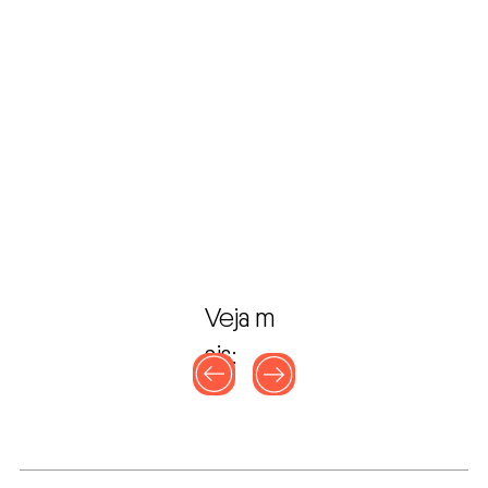
Veja m
ais: