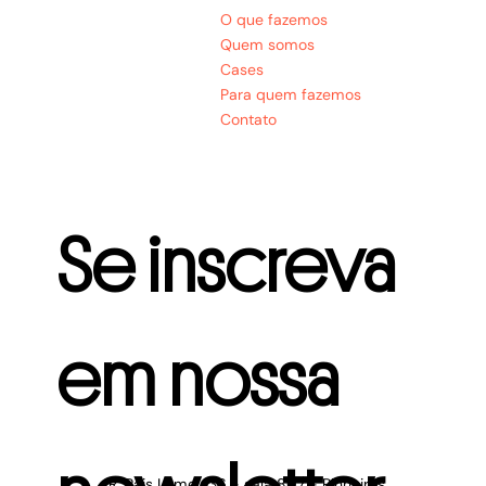
O que fazemos
Quem somos
Cases
Para quem fazemos
Contato
Se inscreva 
em nossa 
R. Pais Leme, 136 - sala 807 - Pinheiros