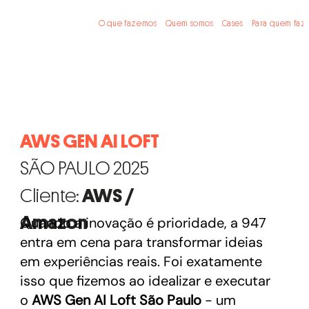
O que fazemos
Quem somos
Cases
Para quem faz
AWS GEN AI LOFT
SÃO PAULO 2025
Cliente:
AWS /
Amazon
Quando a inovação é prioridade, a 947
entra em cena para transformar ideias
em experiências reais. Foi exatamente
isso que fizemos ao idealizar e executar
o
AWS Gen AI Loft São Paulo
- um