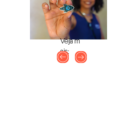
Veja m
Fora
da
galeria
ais: